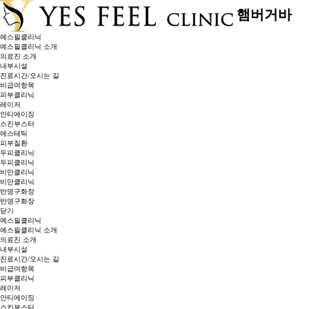
햄버거바
대메뉴
예스필클리닉
예스필클리닉 소개
의료진 소개
내부시설
진료시간/오시는 길
비급여항목
피부클리닉
레이저
안티에이징
스킨부스터
에스테틱
피부질환
두피클리닉
두피클리닉
비만클리닉
비만클리닉
반영구화장
반영구화장
닫기
예스필클리닉
예스필클리닉 소개
의료진 소개
내부시설
진료시간/오시는 길
비급여항목
피부클리닉
레이저
안티에이징
스킨부스터