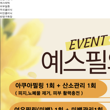
에스테틱
피부질환
두피클리닉
비만클리닉
반영구화장